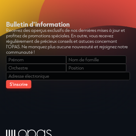
Bulletin d'information
Recevez des aperçus exclusifs de nos dernières mises à jour et
profitez de promotions spéciales. En outre, vous recevez
régulièrement de précieux conseils et astuces concernant
l'OPAS. Ne manquez plus aucune nouveauté et rejoignez notre
communauté !
Veuillez
laisser
ce
champ
vide.