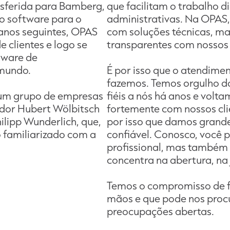
nsferida para Bamberg,
que facilitam o trabalho d
o software para o
administrativas. Na OPAS
 anos seguintes, OPAS
com soluções técnicas, m
 clientes e logo se
transparentes com nossos 
tware de
 mundo.
É por isso que o atendimen
fazemos. Temos orgulho do
 um grupo de empresas
fiéis a nós há anos e volt
ador Hubert Wölbitsch
fortemente com nossos cli
ilipp Wunderlich, que,
por isso que damos grande
 familiarizado com a
confiável. Conosco, você 
profissional, mas também 
concentra na abertura, na 
Temos o compromisso de f
mãos e que pode nos proc
preocupações abertas.