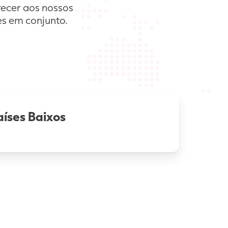
recer aos nossos
es em conjunto.
aíses Baixos