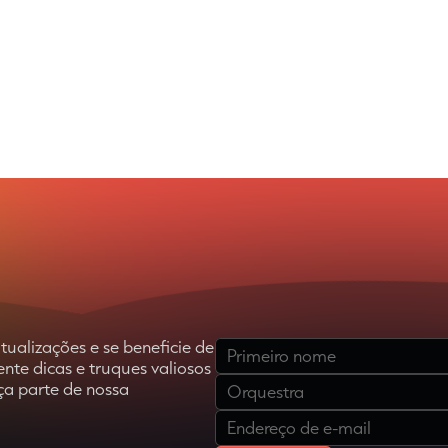
ualizações e se beneficie de
Deixe
te dicas e truques valiosos
esse
a parte de nossa
campo
vazio.