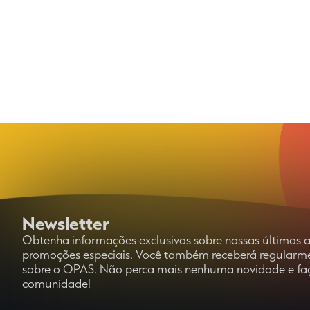
Newsletter
Obtenha informações exclusivas sobre nossas últimas at
promoções especiais. Você também receberá regularmen
sobre o OPAS. Não perca mais nenhuma novidade e faç
comunidade!